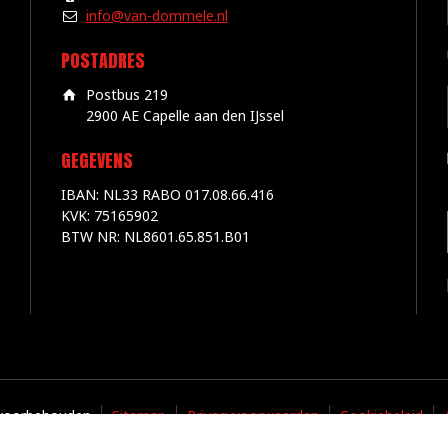
info@van-dommele.nl
POSTADRES
Postbus 219
2900 AE Capelle aan den IJssel
GEGEVENS
IBAN: NL33 RABO 017.08.66.416
KVK: 75165902
BTW NR: NL8601.65.851.B01
 voorbehouden
Sitemap
Privacyvoorwaarden
Cookiebeleid