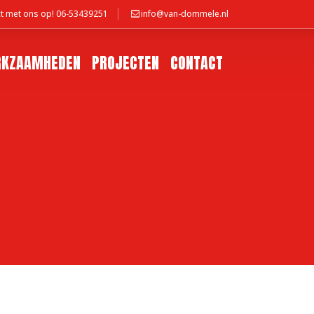
t met ons op! 06-53439251
info@van-dommele.nl
KZAAMHEDEN
PROJECTEN
CONTACT