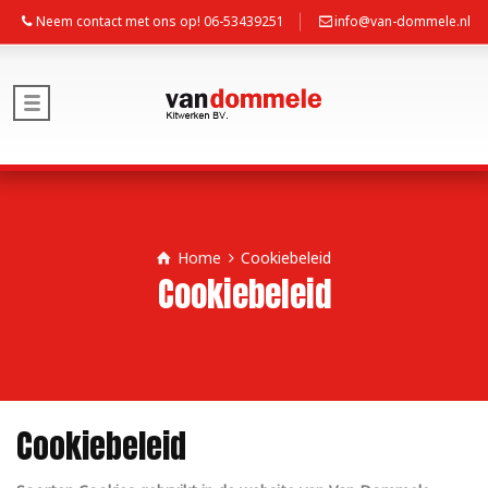
Neem contact met ons op! 06-53439251
info@van-dommele.nl
Home
Cookiebeleid
Cookiebeleid
Cookiebeleid