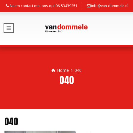
Neem contact met ons op! 06-53439251
info@van-dommele.nl
Home
040
040
040