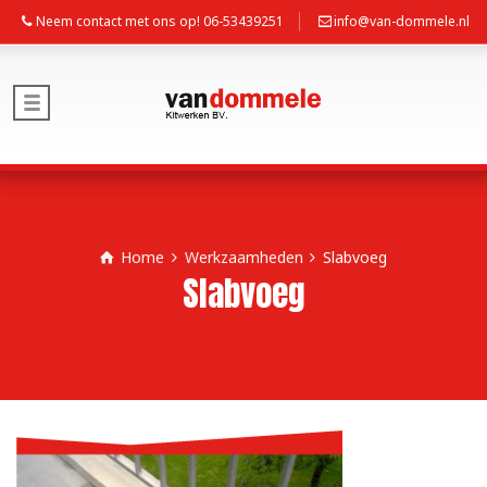
Neem contact met ons op! 06-53439251
info@van-dommele.nl
Home
Werkzaamheden
Slabvoeg
Slabvoeg