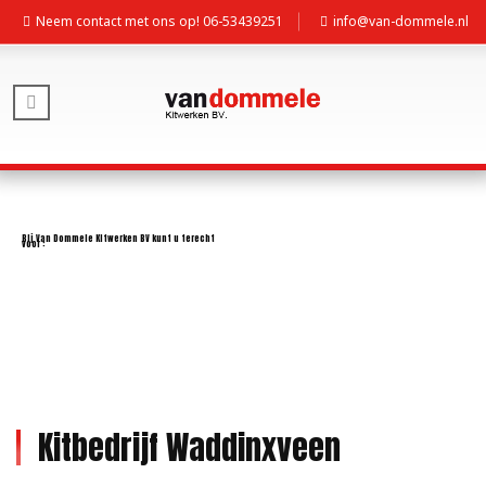
Neem contact met ons op! 06-53439251
info@van-dommele.nl
Kitbedrijf Waddinxveen