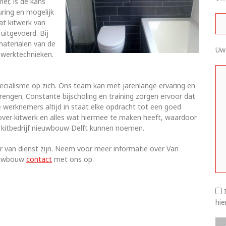
er, is de kans
uring en mogelijk
dat kitwerk van
uitgevoerd. Bij
aterialen van de
Uw
 werktechnieken.
ecialisme op zich. Ons team kan met jarenlange ervaring en
rengen. Constante bijscholing en training zorgen ervoor dat
ze werknemers altijd in staat elke opdracht tot een goed
over kitwerk en alles wat hiermee te maken heeft, waardoor
d kitbedrijf nieuwbouw Delft kunnen noemen.
er van dienst zijn. Neem voor meer informatie over Van
ieuwbouw
contact
met ons op.
hi