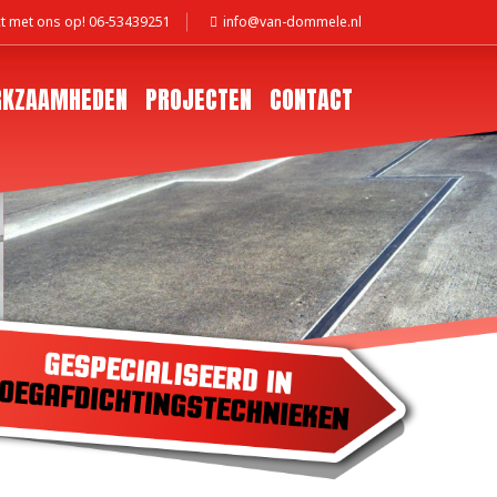
t met ons op! 06-53439251
info@van-dommele.nl
KZAAMHEDEN
PROJECTEN
CONTACT