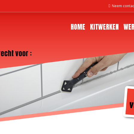
Neem contac
HOME
KITWERKEN
WER