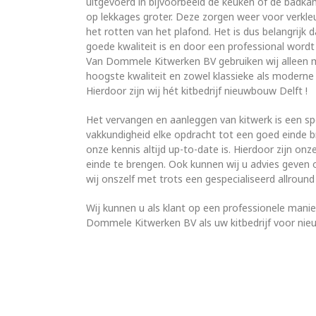
uitgevoerd in bijvoorbeeld de keuken of de badkam
op lekkages groter. Deze zorgen weer voor verkle
het rotten van het plafond. Het is dus belangrijk 
goede kwaliteit is en door een professional wordt 
Van Dommele Kitwerken BV gebruiken wij alleen m
hoogste kwaliteit en zowel klassieke als moderne
Hierdoor zijn wij hét kitbedrijf nieuwbouw Delft !
Het vervangen en aanleggen van kitwerk is een sp
vakkundigheid elke opdracht tot een goed einde b
onze kennis altijd up-to-date is. Hierdoor zijn on
einde te brengen. Ook kunnen wij u advies geven 
wij onszelf met trots een gespecialiseerd allroun
Wij kunnen u als klant op een professionele mani
Dommele Kitwerken BV als uw kitbedrijf voor n