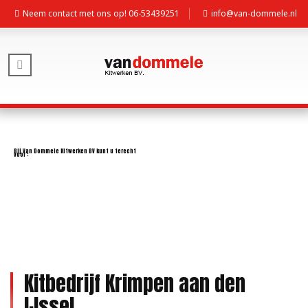
Neem contact met ons op! 06-53439251
info@van-dommele.nl
Kitbedrijf Krimpen aan den
IJssel