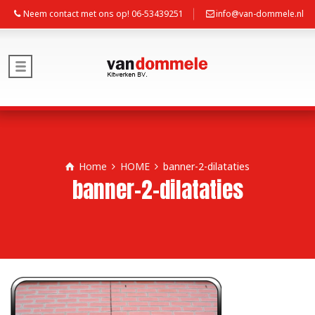
Neem contact met ons op! 06-53439251
info@van-dommele.nl
Home
HOME
banner-2-dilataties
banner-2-dilataties